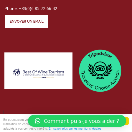
Phone: +33(0)6 85 72 66 42
ENVOYER UN EMAIL
En poursuivant votre navigation sur ce site, vous acceptez
Comment puis-je vous aider ?
j'accepte
l'utilisation de cookies pour vous proposer des offres et services
© COPYRIGHT LES ATELIERS AU CHÂTEAU - PHOTOS
ELISABETH ROGER
adaptés à vos centres d'intérêts.
En savoir plus sur les mentions légales