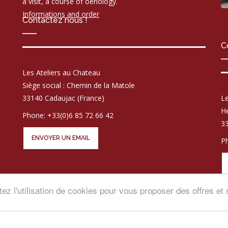
a visit, a course of oenology.
Informations and order
Contactez nous !
C
Les Ateliers au Chateau
Siège social : Chemin de la Matole
33140 Cadaujac (France)
Le
He
Phone: +33(0)6 85 72 66 42
33
ENVOYER UN EMAIL
Ph
tez l'utilisation de cookies pour vous proposer des offres e
© COPYRI