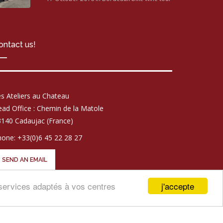
ontact us!
s Ateliers au Chateau
ad Office : Chemin de la Matole
140 Cadaujac (France)
one: +33(0)6 45 22 28 27
SEND AN EMAIL
j'accepte
t services adaptés à vos centres
GHT LES ATELIERS AU CHÂTEAU - PHOTOS
ELISABETH ROGER