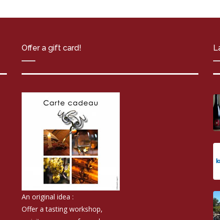
Offer a gift card!
L
An original idea :
Offer a tasting workshop,