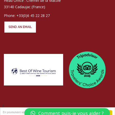
Head Office : Chemin de la Matole
33140 Cadaujac (France)
Phone: +33(0)6 45 22 28 27
SEND AN EMAIL
En poursuivant votre navigation sur ce site, vous acceptez
Comment puis-je vous aider ?
j'accepte