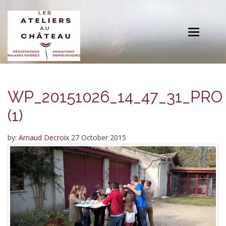
Toggle
navigation
WP_20151026_14_47_31_PRO
(1)
by:
Arnaud Decroix
27 October 2015