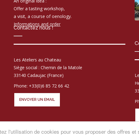
An original idea :
Offer a tasting workshop,
a visit, a course of oenology.
Informations and order
Contactez nous !
C
Les Ateliers au Chateau
Siège social : Chemin de la Matole
33140 Cadaujac (France)
Le
He
Phone: +33(0)6 85 72 66 42
33
ENVOYER UN EMAIL
Ph
tez l'utilisation de cookies pour vous proposer des offres e