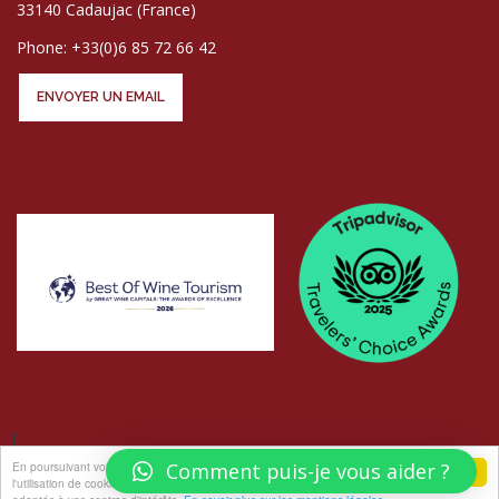
33140 Cadaujac (France)
Phone: +33(0)6 85 72 66 42
ENVOYER UN EMAIL
En poursuivant votre navigation sur ce site, vous acceptez
Comment puis-je vous aider ?
j'accepte
l'utilisation de cookies pour vous proposer des offres et services
© COPYRIGHT LES ATELIERS AU CHÂTEAU - PHOTOS
ELISABETH ROGER