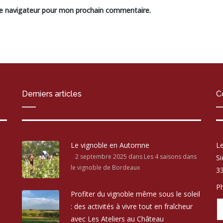
le navigateur pour mon prochain commentaire.
Derniers articles
C
Le vignoble en Automne
Le
2 septembre 2025
dans Les 4 saisons dans
Si
le vignoble de Bordeaux
33
Ph
Profiter du vignoble même sous le soleil
: des activités à vivre tout en fraîcheur
avec Les Ateliers au Château