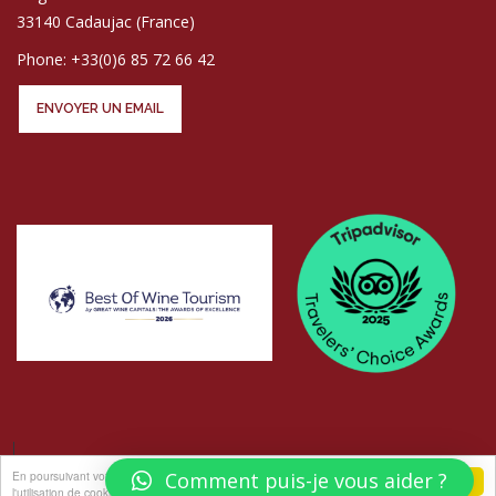
33140 Cadaujac (France)
Phone: +33(0)6 85 72 66 42
ENVOYER UN EMAIL
En poursuivant votre navigation sur ce site, vous acceptez
Comment puis-je vous aider ?
j'accepte
l'utilisation de cookies pour vous proposer des offres et services