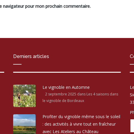
le navigateur pour mon prochain commentaire.
Derniers articles
C
Le vignoble en Automne
Le
2 septembre 2025
dans Les 4 saisons dans
Si
le vignoble de Bordeaux
33
Ph
Profiter du vignoble même sous le soleil
: des activités à vivre tout en fraîcheur
avec Les Ateliers au Château