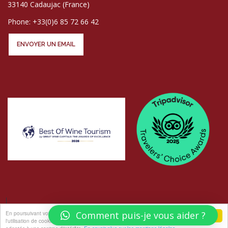
33140 Cadaujac (France)
Phone: +33(0)6 85 72 66 42
ENVOYER UN EMAIL
En poursuivant votre navigation sur ce site, vous acceptez
Comment puis-je vous aider ?
j'accepte
l'utilisation de cookies pour vous proposer des offres et services
© COPYRIGHT LES ATELIERS AU CHÂTEAU - PHOTOS
ELISABETH ROGER