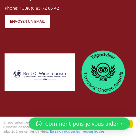
Phone: +33(0)6 85 72 66 42
ENVOYER UN EMAIL
En poursuivant votre navigation sur ce site, vous acceptez
Comment puis-je vous aider ?
j'accepte
l'utilisation de cookies pour vous proposer des offres et services
© COPYRIGHT LES ATELIERS AU CHÂTEAU - PHOTOS
ELISABETH ROGER
adaptés à vos centres d'intérêts.
En savoir plus sur les mentions légales