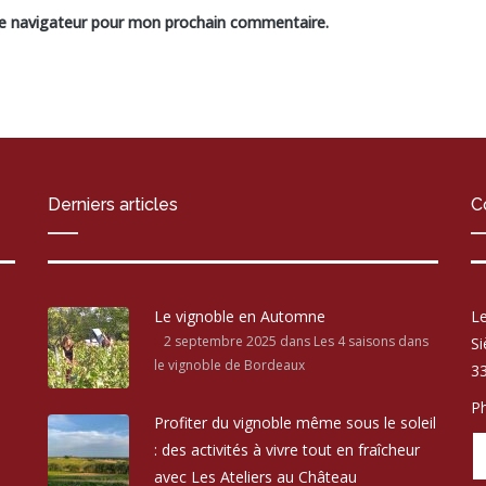
le navigateur pour mon prochain commentaire.
Derniers articles
C
Le vignoble en Automne
Le
2 septembre 2025
dans Les 4 saisons dans
Si
le vignoble de Bordeaux
33
Ph
Profiter du vignoble même sous le soleil
: des activités à vivre tout en fraîcheur
avec Les Ateliers au Château