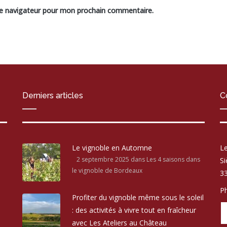
le navigateur pour mon prochain commentaire.
Derniers articles
C
Le vignoble en Automne
Le
2 septembre 2025
dans Les 4 saisons dans
Si
le vignoble de Bordeaux
33
Ph
Profiter du vignoble même sous le soleil
: des activités à vivre tout en fraîcheur
avec Les Ateliers au Château