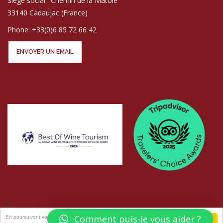
Siège social : Chemin de la Matole
33140 Cadaujac (France)
Phone: +33(0)6 85 72 66 42
ENVOYER UN EMAIL
En poursuivant votre navigation sur ce site, vous acceptez
Comment puis-je vous aider ?
j'accepte