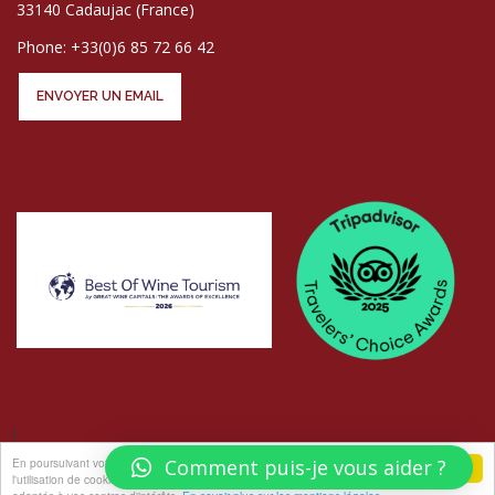
33140 Cadaujac (France)
Phone: +33(0)6 85 72 66 42
ENVOYER UN EMAIL
En poursuivant votre navigation sur ce site, vous acceptez
Comment puis-je vous aider ?
j'accepte
l'utilisation de cookies pour vous proposer des offres et services
© COPYRIGHT LES ATELIERS AU CHÂTEAU - PHOTOS
ELISABETH ROGER