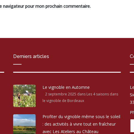
le navigateur pour mon prochain commentaire.
Derniers articles
C
Le vignoble en Automne
Le
2 septembre 2025
dans Les 4 saisons dans
Si
le vignoble de Bordeaux
33
Ph
Profiter du vignoble même sous le soleil
: des activités à vivre tout en fraîcheur
avec Les Ateliers au Château