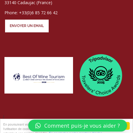
33140 Cadaujac (France)
Phone: +33(0)6 85 72 66 42
ENVOYER UN EMAIL
En poursuivant votre navigation sur ce site, vous acceptez
Comment puis-je vous aider ?
j'accepte
l'utilisation de cookies pour vous proposer des offres et services
© COPYRIGHT LES ATELIERS AU CHÂTEAU - PHOTOS
ELISABETH ROGER