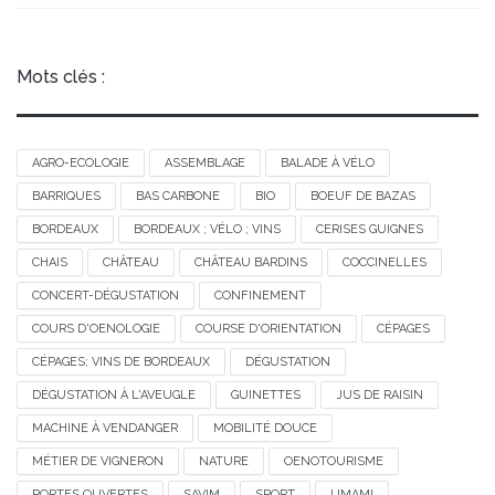
Mots clés :
AGRO-ECOLOGIE
ASSEMBLAGE
BALADE À VÉLO
BARRIQUES
BAS CARBONE
BIO
BOEUF DE BAZAS
BORDEAUX
BORDEAUX ; VÉLO ; VINS
CERISES GUIGNES
CHAIS
CHÂTEAU
CHÂTEAU BARDINS
COCCINELLES
CONCERT-DÉGUSTATION
CONFINEMENT
COURS D'OENOLOGIE
COURSE D'ORIENTATION
CÉPAGES
CÉPAGES; VINS DE BORDEAUX
DÉGUSTATION
DÉGUSTATION À L'AVEUGLE
GUINETTES
JUS DE RAISIN
MACHINE À VENDANGER
MOBILITÉ DOUCE
MÉTIER DE VIGNERON
NATURE
OENOTOURISME
PORTES OUVERTES
SAVIM
SPORT
UMAMI