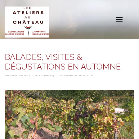
Toggle
navigation
BALADES, VISITES &
DÉGUSTATIONS EN AUTOMNE
PAR:
ARNAUD DECROIX
21 OCTOBRE 2015
LES ATELIERS DE DÉGUSTATION