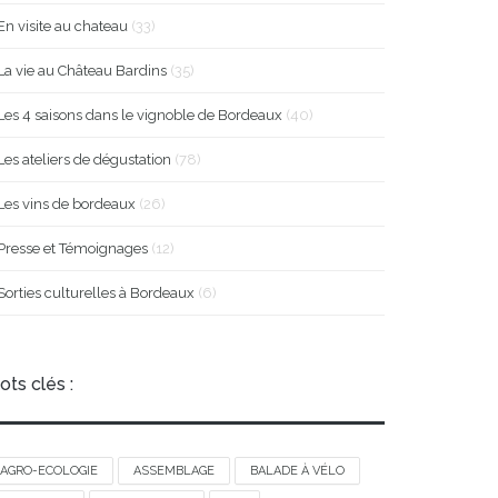
En visite au chateau
(33)
La vie au Château Bardins
(35)
Les 4 saisons dans le vignoble de Bordeaux
(40)
Les ateliers de dégustation
(78)
Les vins de bordeaux
(26)
Presse et Témoignages
(12)
Sorties culturelles à Bordeaux
(6)
ots clés :
AGRO-ECOLOGIE
ASSEMBLAGE
BALADE À VÉLO