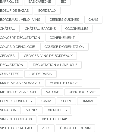
BARRIQUES
BAS CARBONE
BIO
BOEUF DE BAZAS
BORDEAUX
BORDEAUX ; VÉLO ; VINS
CERISES GUIGNES
CHAIS
CHÂTEAU
CHÂTEAU BARDINS
COCCINELLES
CONCERT-DÉGUSTATION
CONFINEMENT
COURS D'OENOLOGIE
COURSE D'ORIENTATION
CÉPAGES
CÉPAGES; VINS DE BORDEAUX
DÉGUSTATION
DÉGUSTATION À L'AVEUGLE
GUINETTES
JUS DE RAISIN
MACHINE À VENDANGER
MOBILITÉ DOUCE
MÉTIER DE VIGNERON
NATURE
OENOTOURISME
PORTES OUVERTES
SAVIM
SPORT
UMAMI
VERAISON
VIGNES
VIGNOBLES
VINS DE BORDEAUX
VISITE DE CHAIS
VISITE DE CHATEAU
VÉLO
ÉTIQUETTE DE VIN