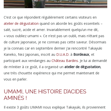
C’est ce que répondent régulièrement certains visiteurs en
atelier de dégustation
quand on aborde les goûts essentiels –
salé, sucré, acide et amer. Invariablement quelqu’un me dit,
« vous oubliez umami ». Ce n’est pas un oubli, mais n’étant pas
de culture Japonaise, je ne connais pas cette saveur. Désormais
je la connais car en septembre dernier j’ai rencontré Takayuki
Kaneko, Nez Japonais, inscrit au
D.U.A.D.
à
Bordeaux
, et
participant aux vendanges au
Château Bardins
. Je lui ai demandé
de m’initier à ce goût, il a organisé un
atelier de dégustation
,
une très chouette expérience qui me permet maintenant de
vous en parler.
UMAMI, UNE HISTOIRE D’ACIDES
AMINÉS !
Il existe 3 goûts UMAMI nous explique Takayuki, ils proviennent