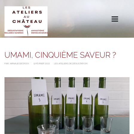
Toggle
navigation
UMAMI, CINQUIÈME SAVEUR ?
PAR:
ARNAUD DECROIX
9 FÉVRIER 2022
LES ATELIERS DE DÉGUSTATION