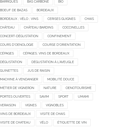
BARRIQUES
BAS CARBONE
BIO
BOEUF DE BAZAS
BORDEAUX
BORDEAUX ; VÉLO ; VINS
CERISES GUIGNES
CHAIS
CHÂTEAU
CHÂTEAU BARDINS
COCCINELLES
CONCERT-DÉGUSTATION
CONFINEMENT
COURS D'OENOLOGIE
COURSE D'ORIENTATION
CÉPAGES
CÉPAGES; VINS DE BORDEAUX
DÉGUSTATION
DÉGUSTATION À L'AVEUGLE
GUINETTES
JUS DE RAISIN
MACHINE À VENDANGER
MOBILITÉ DOUCE
MÉTIER DE VIGNERON
NATURE
OENOTOURISME
PORTES OUVERTES
SAVIM
SPORT
UMAMI
VERAISON
VIGNES
VIGNOBLES
VINS DE BORDEAUX
VISITE DE CHAIS
VISITE DE CHATEAU
VÉLO
ÉTIQUETTE DE VIN