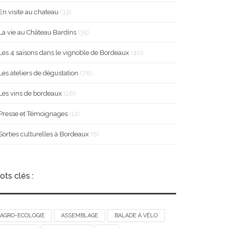
En visite au chateau
(33)
La vie au Château Bardins
(35)
Les 4 saisons dans le vignoble de Bordeaux
(40)
Les ateliers de dégustation
(78)
Les vins de bordeaux
(26)
Presse et Témoignages
(12)
Sorties culturelles à Bordeaux
(6)
ots clés :
AGRO-ECOLOGIE
ASSEMBLAGE
BALADE À VÉLO