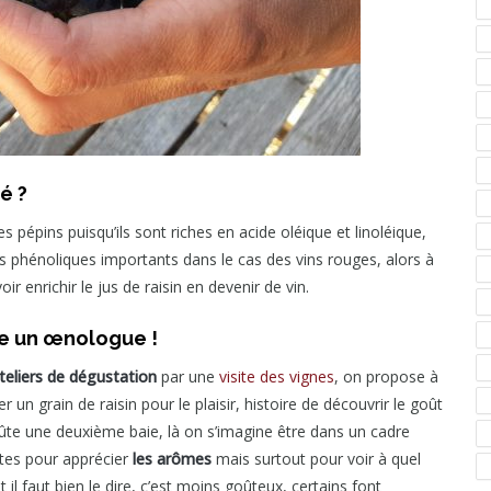
é ?
s pépins puisqu’ils sont riches en acide oléique et linoléique,
 phénoliques importants dans le cas des vins rouges, alors à
ir enrichir le jus de raisin en devenir de vin.
me un œnologue !
ateliers de dégustation
par une
visite des vignes
, on propose à
 un grain de raisin pour le plaisir, histoire de découvrir le goût
goûte une deuxième baie, là on s’imagine être dans un cadre
rtes pour apprécier
les arômes
mais surtout pour voir à quel
 et il faut bien le dire, c’est moins goûteux, certains font