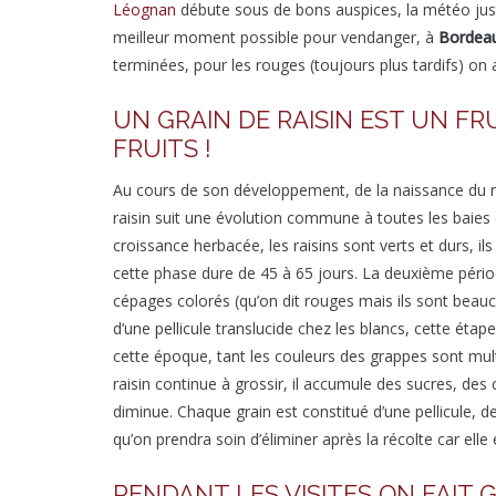
Léognan
débute sous de bons auspices, la météo jus
meilleur moment possible pour vendanger, à
Bordea
terminées, pour les rouges (toujours plus tardifs) on 
UN GRAIN DE RAISIN EST UN FR
FRUITS !
Au cours de son développement, de la naissance du ra
raisin suit une évolution commune à toutes les baies
croissance herbacée, les raisins sont verts et durs, i
cette phase dure de 45 à 65 jours. La deuxième périod
cépages colorés (qu’on dit rouges mais ils sont beauc
d’une pellicule translucide chez les blancs, cette étap
cette époque, tant les couleurs des grappes sont mult
raisin continue à grossir, il accumule des sucres, des
diminue. Chaque grain est constitué d’une pellicule, de 
qu’on prendra soin d’éliminer après la récolte car elle 
PENDANT LES VISITES ON FAIT 