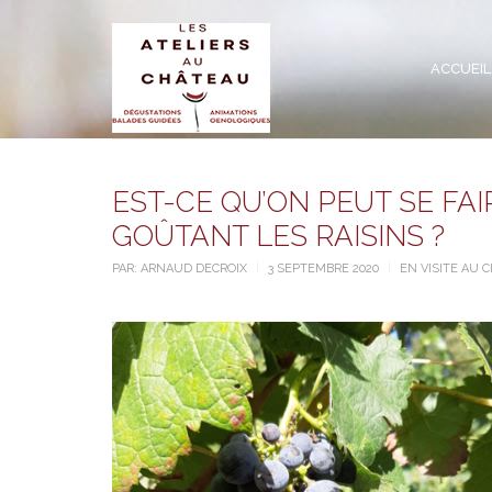
ACCUEIL
EST-CE QU’ON PEUT SE FAI
GOÛTANT LES RAISINS ?
PAR:
ARNAUD DECROIX
3 SEPTEMBRE 2020
EN VISITE AU 