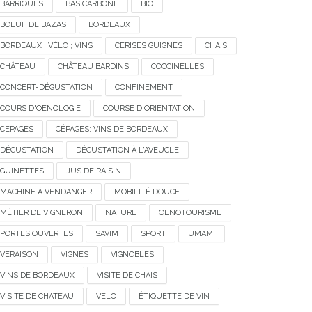
BARRIQUES
BAS CARBONE
BIO
BOEUF DE BAZAS
BORDEAUX
BORDEAUX ; VÉLO ; VINS
CERISES GUIGNES
CHAIS
CHÂTEAU
CHÂTEAU BARDINS
COCCINELLES
CONCERT-DÉGUSTATION
CONFINEMENT
COURS D'OENOLOGIE
COURSE D'ORIENTATION
CÉPAGES
CÉPAGES; VINS DE BORDEAUX
DÉGUSTATION
DÉGUSTATION À L'AVEUGLE
GUINETTES
JUS DE RAISIN
MACHINE À VENDANGER
MOBILITÉ DOUCE
MÉTIER DE VIGNERON
NATURE
OENOTOURISME
PORTES OUVERTES
SAVIM
SPORT
UMAMI
VERAISON
VIGNES
VIGNOBLES
VINS DE BORDEAUX
VISITE DE CHAIS
VISITE DE CHATEAU
VÉLO
ÉTIQUETTE DE VIN