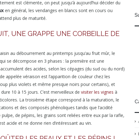
tement est clémente, on peut jusqu’à aujourd’hui décider du
ux
en général, les vendanges en blancs sont en cours ou
S
attend plus de maturité.
UIT, UNE GRAPPE UNE CORBEILLE DE
isin au débourrement au printemps jusqu’au fruit mûr, le
 qui se décompose en 3 phases : la première est une
ls accumulent des acides, selon les cépages (du sud ou du nord)
e appelée véraison est l’apparition de couleur chez les
oup plus violets et même presque noirs pour certains), et
e dure 10 à 15 jours. C’est merveilleux de
visiter les vignes
à
icolores. La troisième étape correspond à la maturation, le
C
 cations et des composés phénoliques tandis que l’acidité
pulpe, de pépins, les grains sont reliées entre eux par la rafle,
est acide et ne donne rien d’intéressant au vin.
GOÛTER LES PEAUX ET LES PÉPINS !