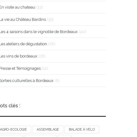
En visite au chateau
(33)
La vie au Château Bardins
(35)
Les 4 saisons dans le vignoble de Bordeaux
(40)
Les ateliers de dégustation
(78)
Les vins de bordeaux
(26)
Presse et Témoignages
(12)
Sorties culturelles à Bordeaux
(6)
ots clés :
AGRO-ECOLOGIE
ASSEMBLAGE
BALADE À VÉLO